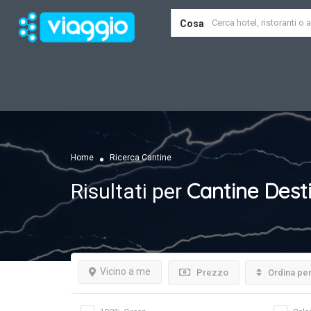
Cosa
Home
Ricerca Cantine
Cantine
Dest
Risultati per
Vicino a me
Prezzo
Ordina pe