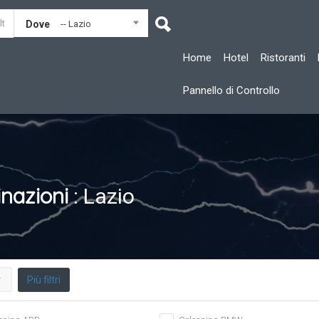
Dove
-- Lazio
Home
Hotel
Ristoranti
Pannello di Controllo
inazioni
: Lazio
Più filtri
r