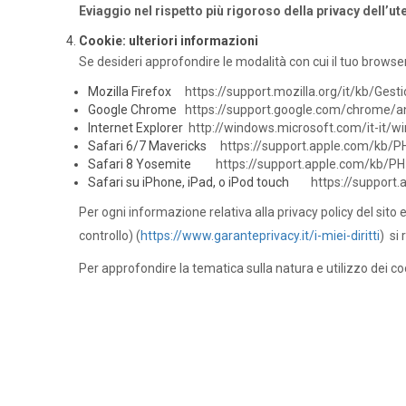
Eviaggio nel rispetto più rigoroso della privacy dell’ut
Cookie: ulteriori informazioni
Se desideri approfondire le modalità con cui il tuo browser m
Mozilla Firefox
https://support.mozilla.org/it/kb/Ge
Google Chrome
https://support.google.com/chrome/a
Internet Explorer
http://windows.microsoft.com/it-it/w
Safari 6/7 Mavericks
https://support.apple.com/kb/P
Safari 8 Yosemite
https://support.apple.com/kb/PH
Safari su iPhone, iPad, o iPod touch
https://support
Per ogni informazione relativa alla privacy policy del sito ed
controllo) (
https://www.garanteprivacy.it/i-miei-diritti
) si
Per approfondire la tematica sulla natura e utilizzo dei cook