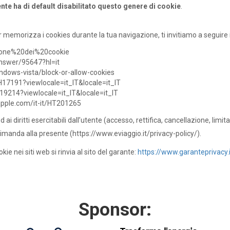
ente ha di default disabilitato questo genere di cookie
.
emorizza i cookies durante la tua navigazione, ti invitiamo a seguire i link 
stione%20dei%20cookie
nswer/95647?hl=it
indows-vista/block-or-allow-cookies
H17191?viewlocale=it_IT&locale=it_IT
19214?viewlocale=it_IT&locale=it_IT
.apple.com/it-it/HT201265
 ai diritti esercitabili dall’utente (accesso, rettifica, cancellazione, limi
 rimanda alla presente (https://www.eviaggio.it/privacy-policy/).
ie nei siti web si rinvia al sito del garante:
https://www.garanteprivacy.
Sponsor: