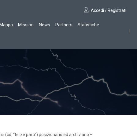
Accedi / Registrati
Mappa
Mission
News
Partners
Statistiche
versi (cd. “terze parti”) posizionano ed archiviano –