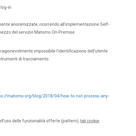
log-in.
eviamente anonimizzate, ricorrendo all’implementazione Self-
er mezzo del servizio Matomo On-Premise
agionevolmente impossibile l’identificazione dell’utente
 strumenti di tracciamento.
ps://matomo.org/blog/2018/04/how-to-not-process-any-
ell’uso delle funzionalità offerte (pattern),
tali cookie