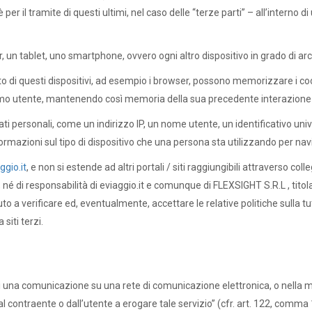
er il tramite di questi ultimi, nel caso delle “terze parti” – all’interno di
r, un tablet, uno smartphone, ovvero ogni altro dispositivo in grado di ar
to di questi dispositivi, ad esempio i browser, possono memorizzare i coo
imo utente, mantenendo così memoria della sua precedente interazione c
ati personali, come un indirizzo IP, un nome utente, un identificativo u
ormazioni sul tipo di dispositivo che una persona sta utilizzando per navi
ggio.it
, e non si estende ad altri portali / siti raggiungibili attraverso col
, né di responsabilità di eviaggio.it e comunque di FLEXSIGHT S.R.L , tito
to a verificare ed, eventualmente, accettare le relative politiche sulla tute
siti terzi.
e di una comunicazione su una rete di comunicazione elettronica, o nella 
l contraente o dall’utente a erogare tale servizio” (cfr. art. 122, comma