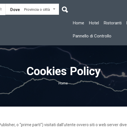
Dove
Provincia o città
Home
Hotel
Ristoranti
Pannello di Controllo
Cookies Policy
Home
Publisher, o “prime parti”) visitati dall’utente ovvero siti o web server di