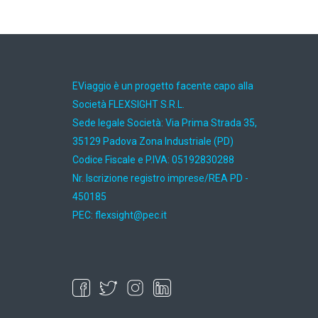
EViaggio è un progetto facente capo alla
Società FLEXSIGHT S.R.L.
Sede legale Società: Via Prima Strada 35,
35129 Padova Zona Industriale (PD)
Codice Fiscale e P.IVA: 05192830288
Nr. Iscrizione registro imprese/REA PD -
450185
PEC:
ti.cep@thgisxelf