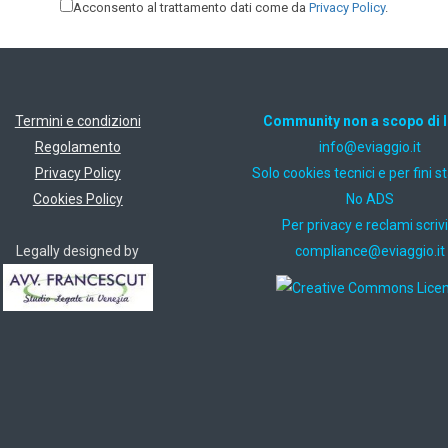
Acconsento al trattamento dati come da
Privacy Policy
.
Termini e condizioni
Community non a scopo di 
Regolamento
ti.oiggaive@ofni
Privacy Policy
Solo cookies tecnici e per fini st
Cookies Policy
No ADS
Per privacy e reclami scrivi
Legally designed by
ti.oiggaive@ecnailpmoc