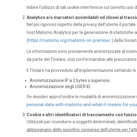
Inibire l’utilizzo di tali cookie interferisce sul corretto u
Analytics e/o marcatori assimilabili ed idonei al tracc
Nel più rigoroso rispetto della privacy dell’utente il port
host Matomo Analytics per la generazione di statistiche 
(
https://matomo.org/matomo-on-premise/
) della Societ
Le informazioni sono previamente anonimizzate al momento
da parte del Titolare, così conformandosi alle prescrizion
Il Titolare ha provveduto all’implementazione settando le
Anonimizzazione IP a 2 bytes o superiore;
Anonimizzazione degli USER ID.
Se desideri approfondire le modalità di anonimizzazione ut
personal-data-with-matomo-and-what-it-means-for-you
Cookie e altri identificatori di tracciamento con funzi
Utilizzati per ricondurre a soggetti determinati, identifica
abbisognano dello specifico consenso dell’utente per l’atti