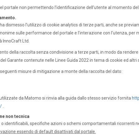
so del portale non permettendo l’identificazione dell’utente al momento del 
iamento.
ale ha dismesso l’utilizzo di cookie analytics di terze parti, anche se pr
anonime sulle performance del portale e l’interazione con l’utenza, p
à InnoCraft Ltd.
 della raccolta senza condivisione a terze parti, in modo da rendere r
i del Garante contenute nelle Linee Guida 2022 in tema di cookie ed altri
 seguenti misure di mitigazione a monte della raccolta del dato:
ilizzate da Matomo si rinvia alla guida dallo stesso servizio fornita
htt
/
.
one non tecnica
ti o identificabili, specifiche azioni o schemi comportamentali ricorrenti n
vazione essendo di default disattivati dal portale.