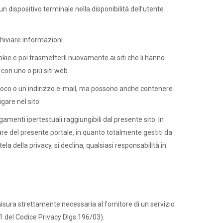
 un dispositivo terminale nella disponibilità dell’utente
chiviare informazioni.
kie e poi trasmetterli nuovamente ai siti che li hanno
on uno o più siti web.
nivoco o un indirizzo e-mail, ma possono anche contenere
gare nel sito.
legamenti ipertestuali raggiungibili dal presente sito. In
lare del presente portale, in quanto totalmente gestiti da
la della privacy, si declina, qualsiasi responsabilità in
misura strettamente necessaria al fornitore di un servizio
 1 del Codice Privacy Dlgs 196/03).