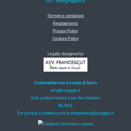
PEC:
ti.cep@thgisxelf
Termini e condizioni
Regolamento
Privacy Policy
Cookies Policy
Legally designed by
Community non a scopo di lucro
ti.oiggaive@ofni
Solo cookies tecnici e per fini statistici
No ADS
Per privacy e reclami scrivi a
ti.oiggaive@ecnailpmoc