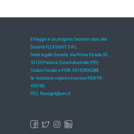
EViaggio è un progetto facente capo alla
Società FLEXSIGHT S.R.L.
Sede legale Società: Via Prima Strada 35,
35129 Padova Zona Industriale (PD)
Codice Fiscale e P.IVA: 05192830288
Nr. Iscrizione registro imprese/REA PD -
450185
PEC:
ti.cep@thgisxelf