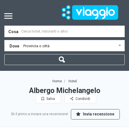
Cosa
Dove
Provincia o città
Home
Hotel
Albergo Michelangelo
Salva
Condividi
Invia recensione
Sii il primo a inviare una recensione!