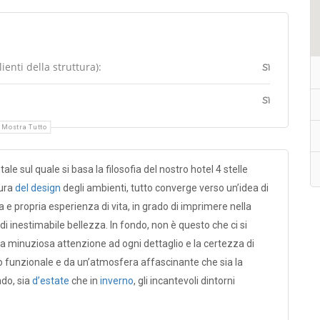
enti della struttura):
Sì
Sì
Mostra Tutto
 sul quale si basa la filosofia del nostro hotel 4 stelle
cura
del design
degli ambienti, tutto converge verso un’idea di
 e propria esperienza di vita, in grado di imprimere nella
i inestimabile bellezza. In fondo, non è questo che ci si
La minuziosa attenzione ad ogni dettaglio e la certezza di
so funzionale e da un’atmosfera affascinante che sia la
ndo, sia
d’estate
che in
inverno
, gli incantevoli dintorni