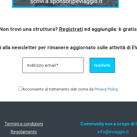
Non trovi una struttura?
Registrati
ed aggiungila: è gratis
ti alla newsletter per rimanere aggiornato sulle attività di E
Acconsento al trattamento dati come da
Privacy Policy
.
Termini e condizioni
Community non a scopo di 
Regolamento
ti.oiggaive@ofni