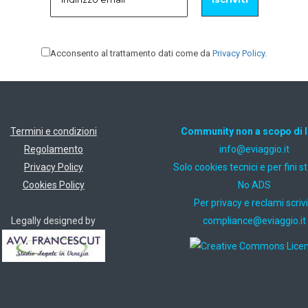
Acconsento al trattamento dati come da
Privacy Policy
.
Termini e condizioni
Community non a scopo di 
Regolamento
ti.oiggaive@ofni
Privacy Policy
Solo cookies tecnici e per fini st
Cookies Policy
No ADS
Per privacy e reclami scrivi
Legally designed by
ti.oiggaive@ecnailpmoc