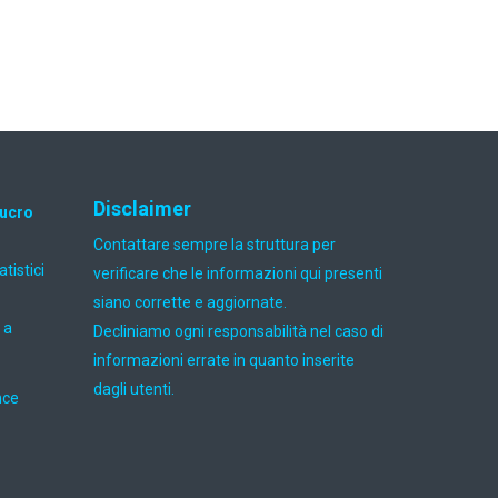
Disclaimer
lucro
Contattare sempre la struttura per
atistici
verificare che le informazioni qui presenti
siano corrette e aggiornate.
 a
Decliniamo ogni responsabilità nel caso di
informazioni errate in quanto inserite
dagli utenti.