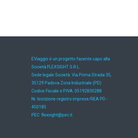
EViaggio è un progetto facente capo alla
Società FLEXSIGHT S.R.L.
Sede legale Società: Via Prima Strada 35,
35129 Padova Zona Industriale (PD)
Codice Fiscale e P.IVA: 05192830288
Nr. Iscrizione registro imprese/REA PD -
450185
PEC:
ti.cep@thgisxelf