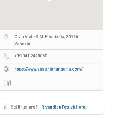
Gran Viale S.M. Elisabetta, 30126
Venezia
+39 041 2420060
https://www.ausoniahungaria.com/
Sei il titolare?
Rivendica l'attività ora!