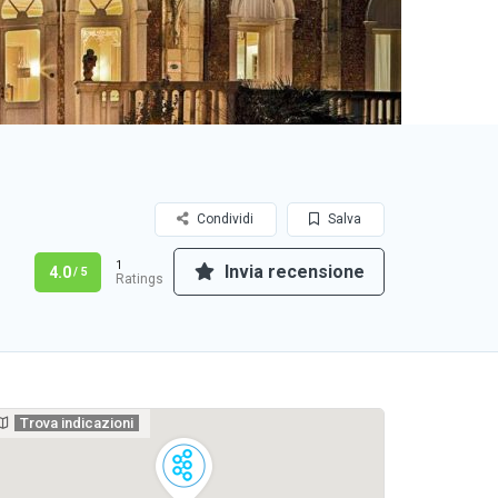
Condividi
Salva
1
Invia recensione
4.0
/ 5
Ratings
Trova indicazioni