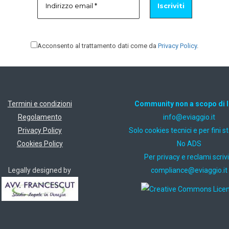
Acconsento al trattamento dati come da
Privacy Policy
.
Termini e condizioni
Community non a scopo di 
Regolamento
ti.oiggaive@ofni
Privacy Policy
Solo cookies tecnici e per fini st
Cookies Policy
No ADS
Per privacy e reclami scrivi
Legally designed by
ti.oiggaive@ecnailpmoc