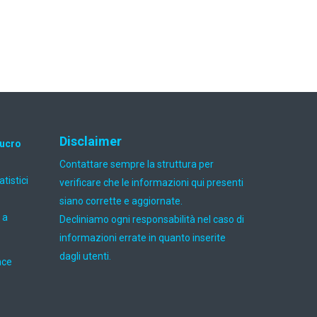
Disclaimer
lucro
Contattare sempre la struttura per
atistici
verificare che le informazioni qui presenti
siano corrette e aggiornate.
 a
Decliniamo ogni responsabilità nel caso di
informazioni errate in quanto inserite
dagli utenti.