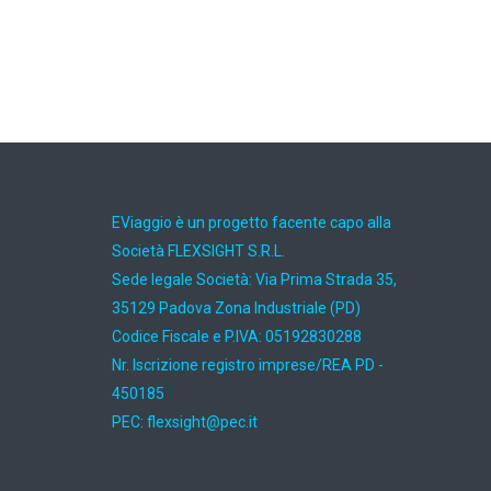
EViaggio è un progetto facente capo alla
Società FLEXSIGHT S.R.L.
Sede legale Società: Via Prima Strada 35,
35129 Padova Zona Industriale (PD)
Codice Fiscale e P.IVA: 05192830288
Nr. Iscrizione registro imprese/REA PD -
450185
PEC:
ti.cep@thgisxelf