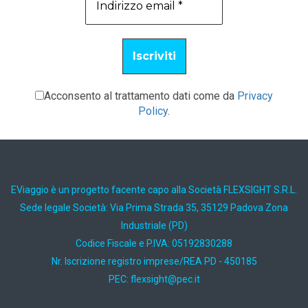
Acconsento al trattamento dati come da
Privacy
Policy
.
EViaggio è un progetto facente capo alla Società FLEXSIGHT S.R.L.
Sede legale Società: Via Prima Strada 35, 35129 Padova Zona
Industriale (PD)
Codice Fiscale e P.IVA: 05192830288
Nr. Iscrizione registro imprese/REA PD - 450185
PEC:
ti.cep@thgisxelf