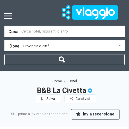
Cosa
Dove
Provincia o città
Home
Hotel
B&B La Civetta
Salva
Condividi
Invia recensione
Sii il primo a inviare una recensione!