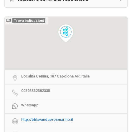
Trova indicazioni
Località Cenina, 187 Capolona AR, Italia
00393332382335
Whatsapp
http://bblavandaerosmarino.it