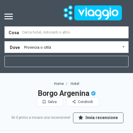
Cosa
Dove
Provincia o città
Home
Hotel
Borgo Argenina
Salva
Condividi
Invia recensione
Sii il primo a inviare una recensione!