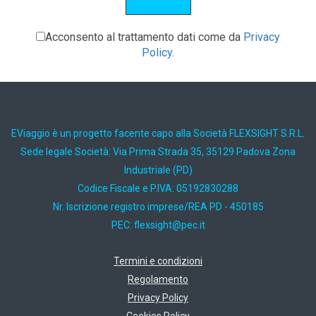
Acconsento al trattamento dati come da
Privacy
Policy
.
EViaggio è un progetto facente capo alla Società FLEXSIGHT S.R.L.
Sede legale Società: Via Prima Strada 35, 35129 Padova Zona
Industriale (PD)
Codice Fiscale e P.IVA: 05192830288
Nr. Iscrizione registro imprese/REA PD - 450185
PEC:
ti.cep@thgisxelf
Termini e condizioni
Regolamento
Privacy Policy