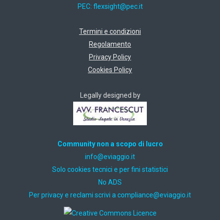
PEC:
ti.cep@thgisxelf
Termini e condizioni
Regolamento
Privacy Policy
Cookies Policy
Legally designed by
Community non a scopo di lucro
ti.oiggaive@ofni
Solo cookies tecnici e per fini statistici
No ADS
Per privacy e reclami scrivi a
ti.oiggaive@ecnailpmoc