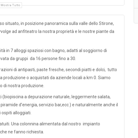
Mostra Tutto
so situato, in posizione panoramica sulla valle dello Stirone,
volge ad anfiteatro la nostra proprietà e le nostre piante da
ità in 7 alloggi spaziosi con bagno, adatti al soggiorno di
ervata da gruppi da 16 persone fino a 30.
zioni di antipasti, paste fresche, secondi piatti e dolci, tutto
stra produzione o acquistati da aziende locali a km 0. Siamo
rzo di nostra produzione.
piti (biopiscina a depurazione naturale, leggermente salata,
 piramide d’energia, servizio bar,ecc.) e naturalmente anche il
ospiti alloggiati.
gratuiti. Una colonnina alimentata dal nostro impianto
 che ne fanno richiesta.