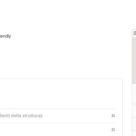
riendly
enti della struttura):
Sì
Sì