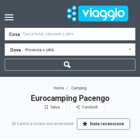
Cosa
Dove
Provincia o città
Home
Camping
Eurocamping Pacengo
Salva
Condividi
Invia recensione
Sii il primo a inviare una recensione!