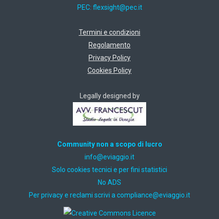
PEC:
ti.cep@thgisxelf
Termini e condizioni
Regolamento
Privacy Policy
Cookies Policy
Legally designed by
Community non a scopo di lucro
ti.oiggaive@ofni
Solo cookies tecnici e per fini statistici
No ADS
Per privacy e reclami scrivi a
ti.oiggaive@ecnailpmoc