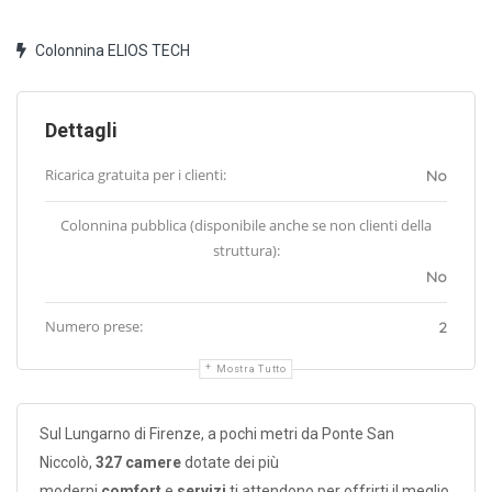
Colonnina ELIOS TECH
Dettagli
Ricarica gratuita per i clienti:
No
Colonnina pubblica (disponibile anche se non clienti della
struttura):
No
Numero prese:
2
Mostra Tutto
Sul Lungarno di Firenze, a pochi metri da Ponte San
Niccolò,
327 camere
dotate dei più
moderni
comfort
e
servizi
ti attendono per offrirti il meglio