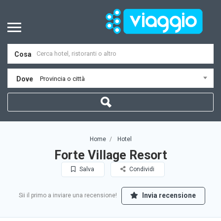
Cosa
Dove
Provincia o città
Home
Hotel
Forte Village Resort
Salva
Condividi
Invia recensione
Sii il primo a inviare una recensione!