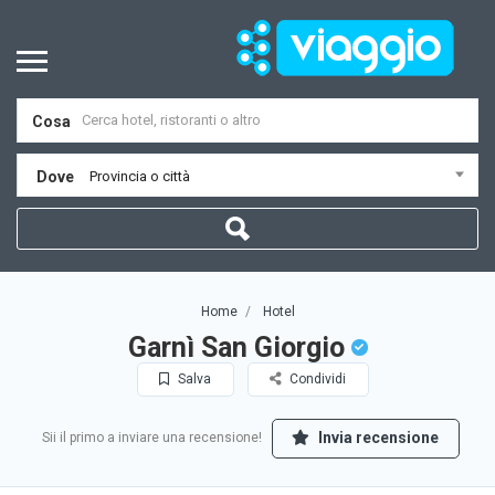
Cosa
Dove
Provincia o città
Home
Hotel
Garnì San Giorgio
Salva
Condividi
Invia recensione
Sii il primo a inviare una recensione!