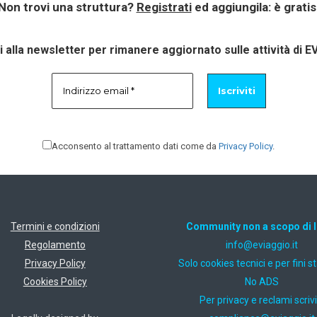
Non trovi una struttura?
Registrati
ed aggiungila: è gratis
ti alla newsletter per rimanere aggiornato sulle attività di E
Acconsento al trattamento dati come da
Privacy Policy
.
Termini e condizioni
Community non a scopo di 
Regolamento
ti.oiggaive@ofni
Privacy Policy
Solo cookies tecnici e per fini st
Cookies Policy
No ADS
Per privacy e reclami scrivi