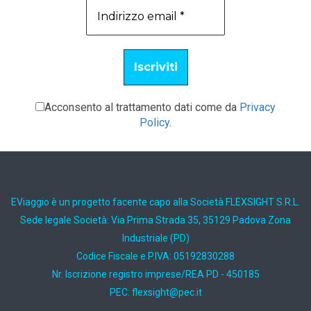
Acconsento al trattamento dati come da
Privacy
Policy
.
EViaggio è un progetto facente capo alla Società FLEXSIGHT S.R.L.
Sede legale Società: Via Prima Strada 35, 35129 Padova Zona
Industriale (PD)
Codice Fiscale e P.IVA: 05192830288
Nr. Iscrizione registro imprese/REA PD - 450185
PEC:
ti.cep@thgisxelf