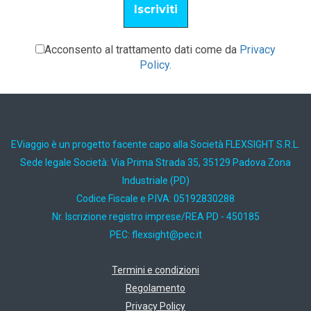
Acconsento al trattamento dati come da
Privacy
Policy
.
EViaggio è un progetto facente capo alla Società FLEXSIGHT S.R.L.
Sede legale Società: Via Prima Strada 35, 35129 Padova Zona
Industriale (PD)
Codice Fiscale e P.IVA: 05192830288
Nr. Iscrizione registro imprese/REA PD - 450185
PEC:
ti.cep@thgisxelf
Termini e condizioni
Regolamento
Privacy Policy