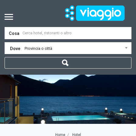
Cosa
Dove
Provincia o città
Home
Hotel