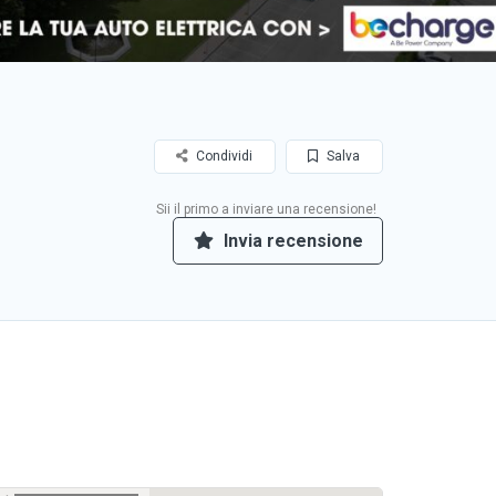
Condividi
Salva
Sii il primo a inviare una recensione!
Invia recensione