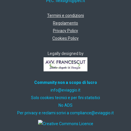
PEC:
ti.cep@thgisxelf
Termini e condizioni
Regolamento
Privacy Policy
Cookies Policy
Legally designed by
Community non a scopo di lucro
ti.oiggaive@ofni
Solo cookies tecnici e per fini statistici
No ADS
Per privacy e reclami scrivi a
ti.oiggaive@ecnailpmoc