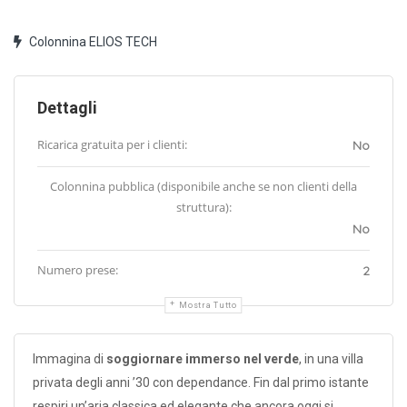
Colonnina ELIOS TECH
Dettagli
Ricarica gratuita per i clienti:
No
Colonnina pubblica (disponibile anche se non clienti della
struttura):
No
Numero prese:
2
Mostra Tutto
Immagina di
soggiornare immerso nel verde
, in una villa
privata degli anni ’30 con dependance. Fin dal primo istante
respiri un’aria classica ed elegante che ancora oggi si