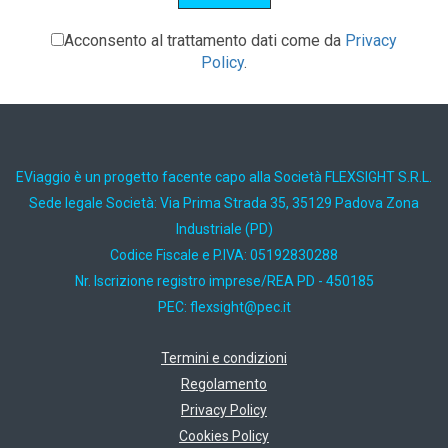
Acconsento al trattamento dati come da
Privacy
Policy
.
EViaggio è un progetto facente capo alla Società FLEXSIGHT S.R.L.
Sede legale Società: Via Prima Strada 35, 35129 Padova Zona
Industriale (PD)
Codice Fiscale e P.IVA: 05192830288
Nr. Iscrizione registro imprese/REA PD - 450185
PEC:
ti.cep@thgisxelf
Termini e condizioni
Regolamento
Privacy Policy
Cookies Policy