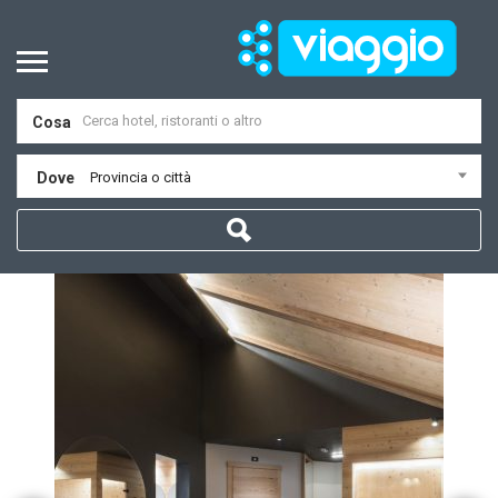
Cosa
Dove
Provincia o città