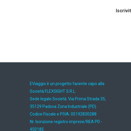
Iscrivi
EViaggio è un progetto facente capo alla
Società FLEXSIGHT S.R.L.
Sede legale Società: Via Prima Strada 35,
35129 Padova Zona Industriale (PD)
Codice Fiscale e P.IVA: 05192830288
Nr. Iscrizione registro imprese/REA PD -
450185