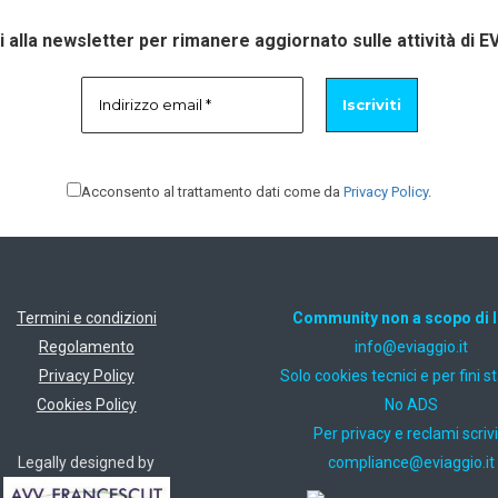
ti alla newsletter per rimanere aggiornato sulle attività di E
Acconsento al trattamento dati come da
Privacy Policy
.
Termini e condizioni
Community non a scopo di 
Regolamento
ti.oiggaive@ofni
Privacy Policy
Solo cookies tecnici e per fini st
Cookies Policy
No ADS
Per privacy e reclami scrivi
Legally designed by
ti.oiggaive@ecnailpmoc