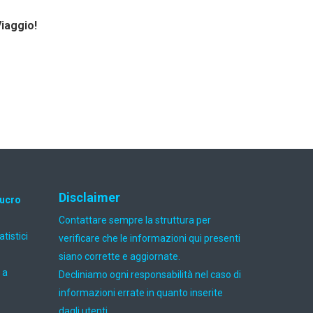
Viaggio!
Disclaimer
lucro
Contattare sempre la struttura per
atistici
verificare che le informazioni qui presenti
siano corrette e aggiornate.
 a
Decliniamo ogni responsabilità nel caso di
informazioni errate in quanto inserite
dagli utenti.