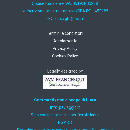
Codice Fiscale e P.IVA: 05192830288
Nr. Iscrizione registro imprese/REA PD - 450185
PEC:
ti.cep@thgisxelf
Termini e condizioni
Regolamento
Privacy Policy
Cookies Policy
Legally designed by
Community non a scopo di lucro
ti.oiggaive@ofni
Solo cookies tecnici e per fini statistici
No ADS
Per privacy e reclami scrivi a
ti.oiggaive@ecnailpmoc