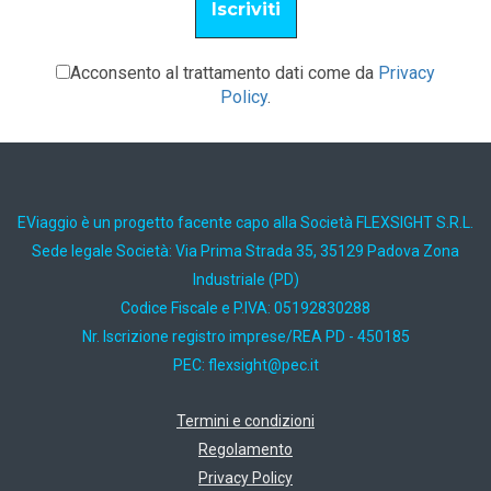
Acconsento al trattamento dati come da
Privacy
Policy
.
EViaggio è un progetto facente capo alla Società FLEXSIGHT S.R.L.
Sede legale Società: Via Prima Strada 35, 35129 Padova Zona
Industriale (PD)
Codice Fiscale e P.IVA: 05192830288
Nr. Iscrizione registro imprese/REA PD - 450185
PEC:
ti.cep@thgisxelf
Termini e condizioni
Regolamento
Privacy Policy