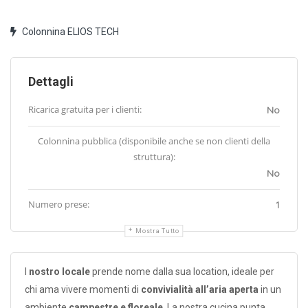
Colonnina ELIOS TECH
Dettagli
Ricarica gratuita per i clienti:
No
Colonnina pubblica (disponibile anche se non clienti della
struttura):
No
Numero prese:
1
Mostra Tutto
l
nostro locale
prende nome dalla sua location, ideale per
chi ama vivere momenti di
convivialità all’aria aperta
in un
ambiente
campestre e floreale
.
La nostra cucina punta