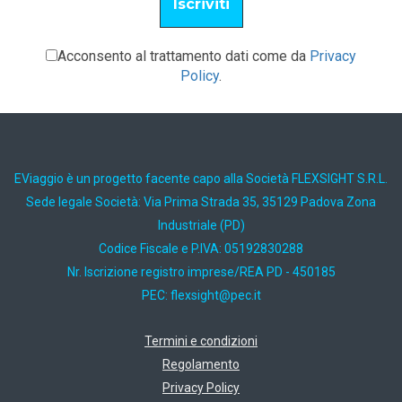
Acconsento al trattamento dati come da
Privacy
Policy
.
EViaggio è un progetto facente capo alla Società FLEXSIGHT S.R.L.
Sede legale Società: Via Prima Strada 35, 35129 Padova Zona
Industriale (PD)
Codice Fiscale e P.IVA: 05192830288
Nr. Iscrizione registro imprese/REA PD - 450185
PEC:
ti.cep@thgisxelf
Termini e condizioni
Regolamento
Privacy Policy