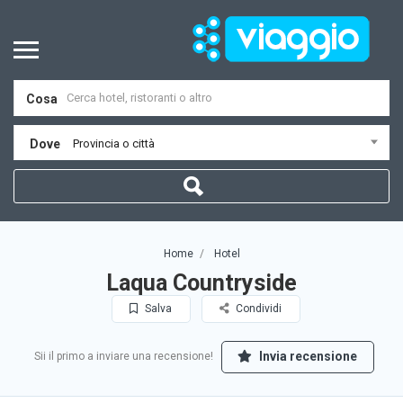
Cosa
Dove
Provincia o città
Home
Hotel
Laqua Countryside
Salva
Condividi
Invia recensione
Sii il primo a inviare una recensione!