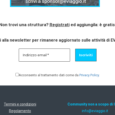
Non trovi una struttura?
Registrati
ed aggiungila: è gratis
ti alla newsletter per rimanere aggiornato sulle attività di E
Acconsento al trattamento dati come da
Privacy Policy
.
Termini e condizioni
Community non a scopo di 
Regolamento
ti.oiggaive@ofni