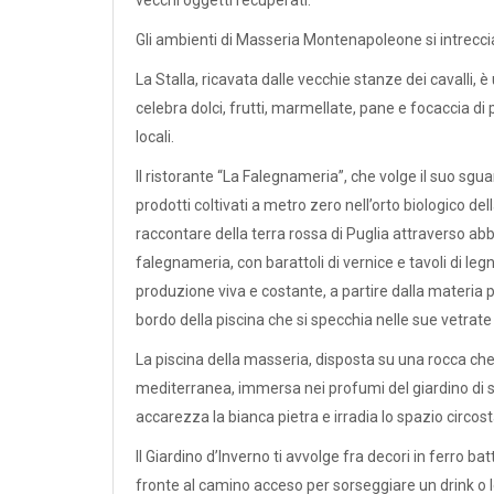
vecchi oggetti recuperati.
Gli ambienti di Masseria Montenapoleone si intreccia
La Stalla, ricavata dalle vecchie stanze dei cavalli,
celebra dolci, frutti, marmellate, pane e focaccia 
locali.
Il ristorante “La Falegnameria”, che volge il suo sgua
prodotti coltivati a metro zero nell’orto biologico d
raccontare della terra rossa di Puglia attraverso abb
falegnameria, con barattoli di vernice e tavoli di leg
produzione viva e costante, a partire dalla materia
bordo della piscina che si specchia nelle sue vetrat
La piscina della masseria, disposta su una rocca che
mediterranea, immersa nei profumi del giardino di s
accarezza la bianca pietra e irradia lo spazio circos
Il Giardino d’Inverno ti avvolge fra decori in ferro ba
fronte al camino acceso per sorseggiare un drink o 