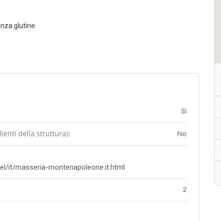
nza glutine
Sì
enti della struttura):
No
el/it/masseria-montenapoleone.it.html
2