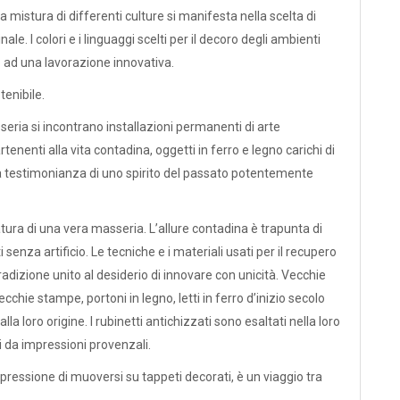
a mistura di differenti culture si manifesta nella scelta di
ale. I colori e i linguaggi scelti per il decoro degli ambienti
 ad una lavorazione innovativa.
enibile.
seria si incontrano installazioni permanenti di arte
nenti alla vita contadina, oggetti in ferro e legno carichi di
, a testimonianza di uno spirito del passato potentemente
ura di una vera masseria. L’allure contadina è trapunta di
enza artificio. Le tecniche e i materiali usati per il recupero
adizione unito al desiderio di innovare con unicità. Vecchie
ecchie stampe, portoni in legno, letti in ferro d’inizio secolo
lla loro origine. I rubinetti antichizzati sono esaltati nella loro
ti da impressioni provenzali.
ressione di muoversi su tappeti decorati, è un viaggio tra