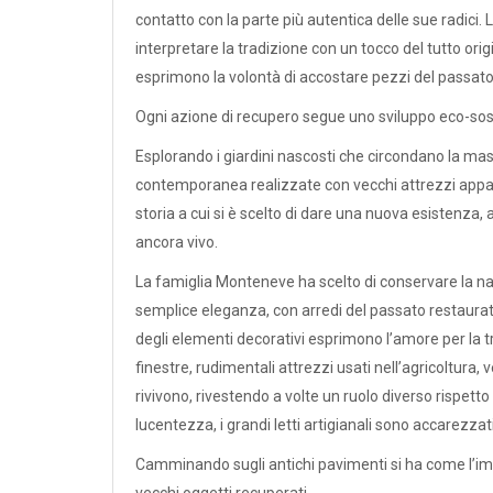
contatto con la parte più autentica delle sue radici. L
interpretare la tradizione con un tocco del tutto origin
esprimono la volontà di accostare pezzi del passato
Ogni azione di recupero segue uno sviluppo eco-sost
Esplorando i giardini nascosti che circondano la mas
contemporanea realizzate con vecchi attrezzi apparte
storia a cui si è scelto di dare una nuova esistenza
ancora vivo.
La famiglia Monteneve ha scelto di conservare la nat
semplice eleganza, con arredi del passato restaurati s
degli elementi decorativi esprimono l’amore per la tr
finestre, rudimentali attrezzi usati nell’agricoltura, v
rivivono, rivestendo a volte un ruolo diverso rispetto a
lucentezza, i grandi letti artigianali sono accarezza
Camminando sugli antichi pavimenti si ha come l’imp