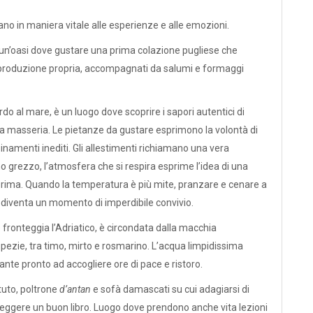
no in maniera vitale alle esperienze e alle emozioni.
 è un’oasi dove gustare una prima colazione pugliese che
di produzione propria, accompagnati da salumi e formaggi
rdo al mare, è un luogo dove scoprire i sapori autentici di
ella masseria. Le pietanze da gustare esprimono la volontà di
inamenti inediti. Gli allestimenti richiamano una vera
no grezzo, l’atmosfera che si respira esprime l’idea di una
 prima. Quando la temperatura è più mite, pranzare e cenare a
e diventa un momento di imperdibile convivio.
 fronteggia l’Adriatico, è circondata dalla macchia
pezie, tra timo, mirto e rosmarino. L’acqua limpidissima
tante pronto ad accogliere ore di pace e ristoro.
ttuto, poltrone
d’antan
e sofà damascati su cui adagiarsi di
leggere un buon libro. Luogo dove prendono anche vita lezioni