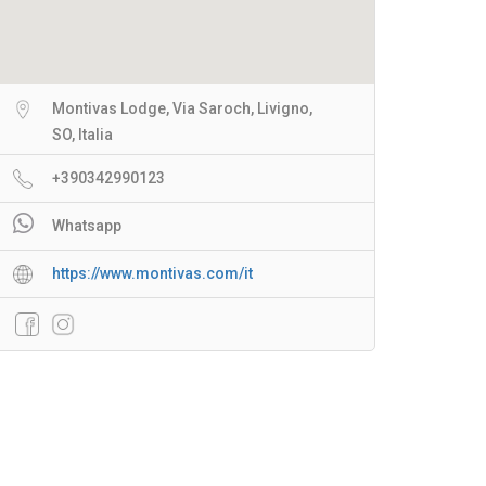
Montivas Lodge, Via Saroch, Livigno,
SO, Italia
+390342990123
Whatsapp
https://www.montivas.com/it