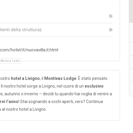
Sì
enti della struttura):
Sì
om/hotel/it/nuovavilla.it.html
Mostra Tutto
nostro
hotel a Livigno
, il
Montivas Lodge
. È stato pensato
. Il nostro hotel sorge a Livigno, nel cuore di un
esclusivo
tate, autunno o inverno – decidi tu quando hai voglia di venire a
rni l’anno
! Stai sognando a occhi aperti, vero? Continua
 al nostro hotel a Livigno.