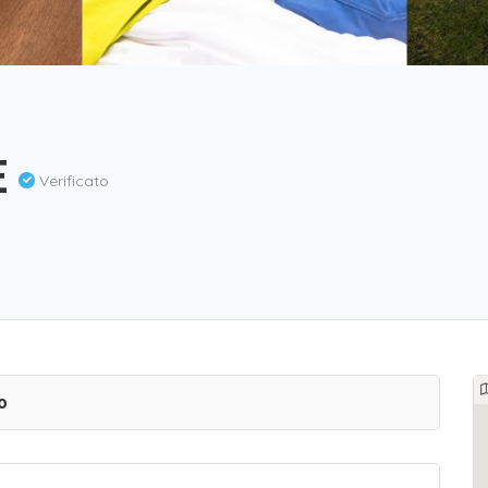
E
Verificato
o