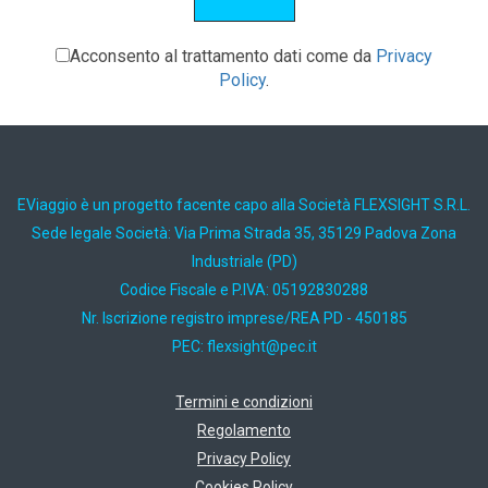
Acconsento al trattamento dati come da
Privacy
Policy
.
EViaggio è un progetto facente capo alla Società FLEXSIGHT S.R.L.
Sede legale Società: Via Prima Strada 35, 35129 Padova Zona
Industriale (PD)
Codice Fiscale e P.IVA: 05192830288
Nr. Iscrizione registro imprese/REA PD - 450185
PEC:
ti.cep@thgisxelf
Termini e condizioni
Regolamento
Privacy Policy
Cookies Policy