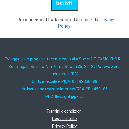
Acconsento al trattamento dati come da
Privacy
Policy
.
EViaggio è un progetto facente capo alla Società FLEXSIGHT S.R.L.
Sede legale Società: Via Prima Strada 35, 35129 Padova Zona
Industriale (PD)
Codice Fiscale e P.IVA: 05192830288
Nr. Iscrizione registro imprese/REA PD - 450185
PEC:
ti.cep@thgisxelf
Termini e condizioni
Regolamento
Privacy Policy