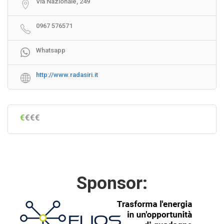
Via Nazionale, 249
0967 576571
Whatsapp
http://www.radasiri.it
€
€€€
Sponsor: