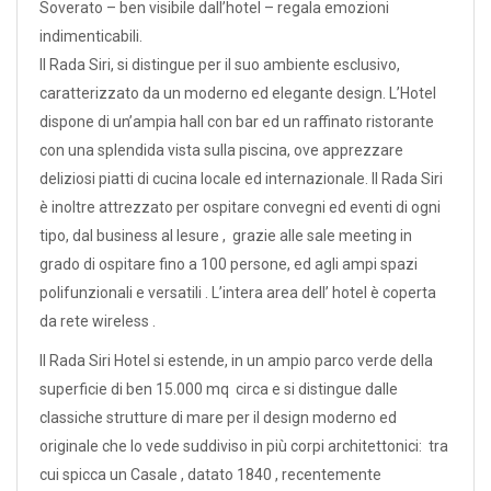
Soverato – ben visibile dall’hotel – regala emozioni
indimenticabili.
Il Rada Siri, si distingue per il suo ambiente esclusivo,
caratterizzato da un moderno ed elegante design. L’Hotel
dispone di un’ampia hall con bar ed un raffinato ristorante
con una splendida vista sulla piscina, ove apprezzare
deliziosi piatti di cucina locale ed internazionale. Il Rada Siri
è inoltre attrezzato per ospitare convegni ed eventi di ogni
tipo, dal business al lesure , grazie alle sale meeting in
grado di ospitare fino a 100 persone, ed agli ampi spazi
polifunzionali e versatili . L’intera area dell’ hotel è coperta
da rete wireless .
Il Rada Siri Hotel si estende, in un ampio parco verde della
superficie di ben 15.000 mq circa e si distingue dalle
classiche strutture di mare per il design moderno ed
originale che lo vede suddiviso in più corpi architettonici: tra
cui spicca un Casale , datato 1840 , recentemente