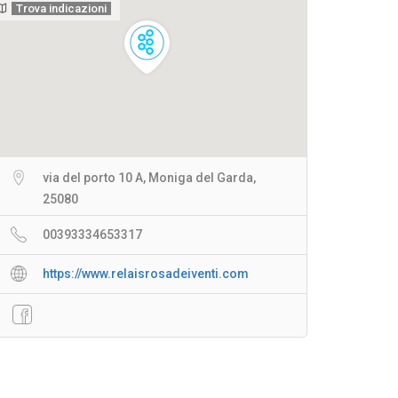
Trova indicazioni
via del porto 10 A, Moniga del Garda,
25080
00393334653317
https://www.relaisrosadeiventi.com