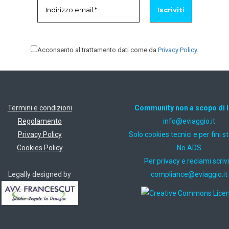
Acconsento al trattamento dati come da
Privacy Policy
.
Termini e condizioni
Community non a scopo di 
Regolamento
ti.oiggaive@ofni
Privacy Policy
Solo cookies tecnici e per fini st
Cookies Policy
No ADS
Per privacy e reclami scrivi
Legally designed by
ti.oiggaive@ecnailpmoc