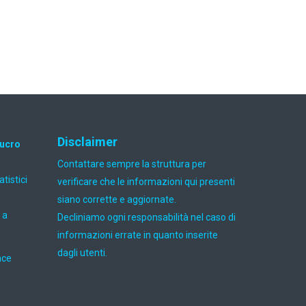
Disclaimer
lucro
Contattare sempre la struttura per
atistici
verificare che le informazioni qui presenti
siano corrette e aggiornate.
 a
Decliniamo ogni responsabilità nel caso di
informazioni errate in quanto inserite
dagli utenti.