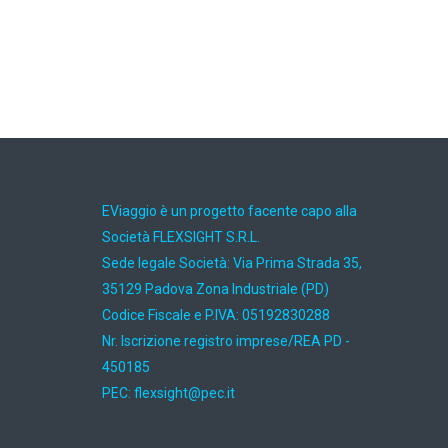
EViaggio è un progetto facente capo alla
Società FLEXSIGHT S.R.L.
Sede legale Società: Via Prima Strada 35,
35129 Padova Zona Industriale (PD)
Codice Fiscale e P.IVA: 05192830288
Nr. Iscrizione registro imprese/REA PD -
450185
PEC:
ti.cep@thgisxelf