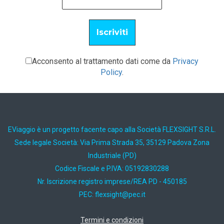
Acconsento al trattamento dati come da
Privacy
Policy
.
EViaggio è un progetto facente capo alla Società FLEXSIGHT S.R.L.
Sede legale Società: Via Prima Strada 35, 35129 Padova Zona
Industriale (PD)
Codice Fiscale e P.IVA: 05192830288
Nr. Iscrizione registro imprese/REA PD - 450185
PEC:
ti.cep@thgisxelf
Termini e condizioni