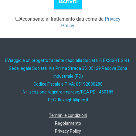
Acconsento al trattamento dati come da
Privacy
Policy
.
EViaggio è un progetto facente capo alla Società FLEXSIGHT S.R.L.
Sede legale Società: Via Prima Strada 35, 35129 Padova Zona
Industriale (PD)
Codice Fiscale e P.IVA: 05192830288
Nr. Iscrizione registro imprese/REA PD - 450185
PEC:
ti.cep@thgisxelf
Termini e condizioni
Regolamento
Privacy Policy