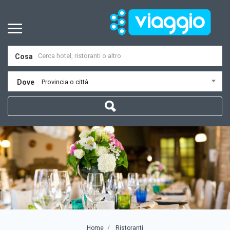
Cosa
Dove
Provincia o città
Home
Ristoranti