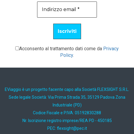
Acconsento al trattamento dati come da
Privacy
Policy
.
EViaggio è un progetto facente capo alla Società FLEXSIGHT S.R.L.
Sede legale Società: Via Prima Strada 35, 35129 Padova Zona
Industriale (PD)
Codice Fiscale e P.IVA: 05192830288
Nr. Iscrizione registro imprese/REA PD - 450185
PEC:
ti.cep@thgisxelf