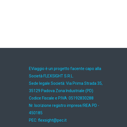
EViaggio è un progetto facente capo alla
Società FLEXSIGHT S.R.L.
Sede legale Società: Via Prima Strada 35,
35129 Padova Zona Industriale (PD)
Codice Fiscale e P.IVA: 05192830288
Nr. Iscrizione registro imprese/REA PD -
450185
PEC:
ti.cep@thgisxelf