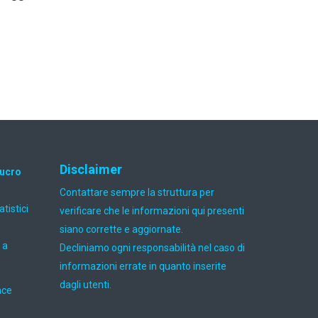
Disclaimer
lucro
Contattare sempre la struttura per
atistici
verificare che le informazioni qui presenti
siano corrette e aggiornate.
 a
Decliniamo ogni responsabilità nel caso di
informazioni errate in quanto inserite
dagli utenti.