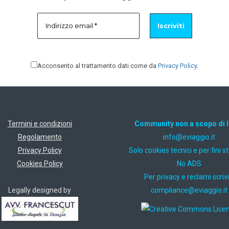
Acconsento al trattamento dati come da
Privacy Policy
.
Termini e condizioni
Community non a scopo di 
Regolamento
ti.oiggaive@ofni
Privacy Policy
Solo cookies tecnici e per fini st
Cookies Policy
No ADS
Per privacy e reclami scrivi
Legally designed by
ti.oiggaive@ecnailpmoc