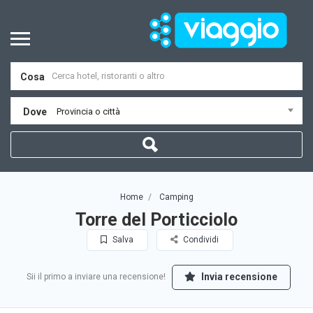
Cosa
Dove
Provincia o città
Home
Camping
Torre del Porticciolo
Salva
Condividi
Invia recensione
Sii il primo a inviare una recensione!