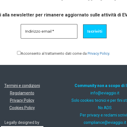
ti alla newsletter per rimanere aggiornato sulle attività di E
Acconsento al trattamento dati come da
Privacy Policy
.
Termini e condizioni
Community non a scopo di 
Regolamento
ti.oiggaive@ofni
Privacy Policy
Solo cookies tecnici e per fini st
Cookies Policy
No ADS
Per privacy e reclami scrivi
Legally designed by
ti.oiggaive@ecnailpmoc