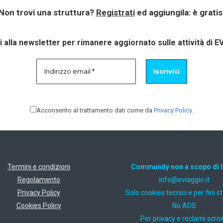
Non trovi una struttura?
Registrati
ed aggiungila: è gratis
ti alla newsletter per rimanere aggiornato sulle attività di E
Acconsento al trattamento dati come da
Privacy Policy
.
Termini e condizioni
Community non a scopo di 
Regolamento
ti.oiggaive@ofni
Privacy Policy
Solo cookies tecnici e per fini st
Cookies Policy
No ADS
Per privacy e reclami scrivi