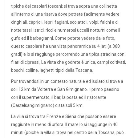
tipiche dei casolari toscani; si trova sopra una collinetta
all’interno di una riserva dove potrete facilmente vedere
cinghiali, caprioli, lepri, fagiani, scoiattoli, volpi, falchi e di
notte tassi, istrici, ricci e numerosi uccelli notturni come il
gufo ed il barbagianni. Come potete vedere dalle foto,
questo casolare ha una vista panoramica su 4 lati (a 360
gradi) e lo si raggiunge percorrendo una tipica stradina con
filari di cipressi, La vista che godrete è unica, campi coltivati,
boschi, colline, laghetti tipici della Toscana.
Pur trovandosi in un contesto naturale ed isolato si trova a
soli 12 km da Volterra e San Gimignano. Il primo paesino
con il supermercato, il bar, la posta ed il ristorante
(Castelsangimignano) dista soli 5 km.
La villa si trova tra Firenze e Siena che possono essere
raggiunte in meno di un’ora. Il mare lo si raggiunge in 40
minuti (poiché la villa si trova nel centro della Toscana, può