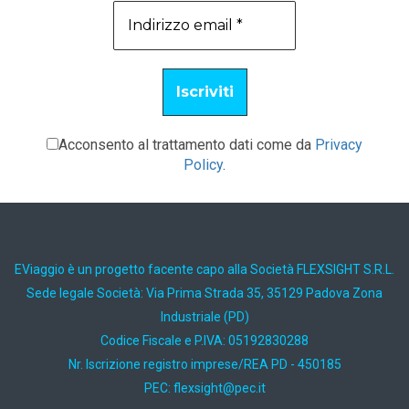
Acconsento al trattamento dati come da
Privacy
Policy
.
EViaggio è un progetto facente capo alla Società FLEXSIGHT S.R.L.
Sede legale Società: Via Prima Strada 35, 35129 Padova Zona
Industriale (PD)
Codice Fiscale e P.IVA: 05192830288
Nr. Iscrizione registro imprese/REA PD - 450185
PEC:
ti.cep@thgisxelf