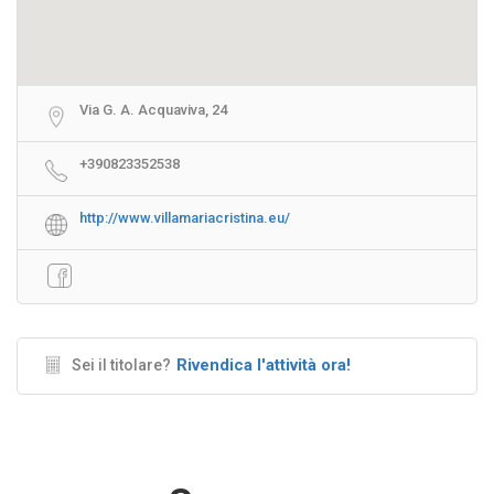
Via G. A. Acquaviva, 24
+390823352538
http://www.villamariacristina.eu/
Rivendica l'attività ora!
Sei il titolare?