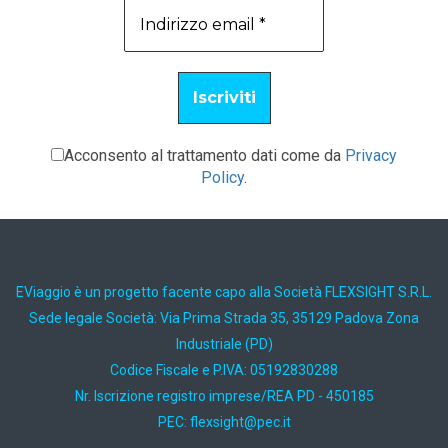
Acconsento al trattamento dati come da
Privacy
Policy
.
EViaggio è un progetto facente capo alla Società FLEXSIGHT S.R.L.
Sede legale Società: Via Prima Strada 35, 35129 Padova Zona
Industriale (PD)
Codice Fiscale e P.IVA: 05192830288
Nr. Iscrizione registro imprese/REA PD - 450185
PEC:
ti.cep@thgisxelf