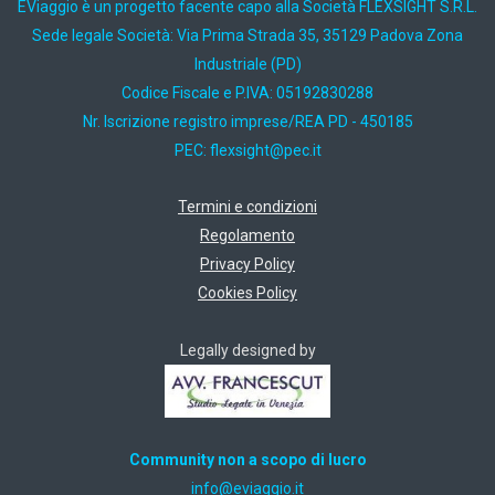
EViaggio è un progetto facente capo alla Società FLEXSIGHT S.R.L.
Sede legale Società: Via Prima Strada 35, 35129 Padova Zona
Industriale (PD)
Codice Fiscale e P.IVA: 05192830288
Nr. Iscrizione registro imprese/REA PD - 450185
PEC:
ti.cep@thgisxelf
Termini e condizioni
Regolamento
Privacy Policy
Cookies Policy
Legally designed by
Community non a scopo di lucro
ti.oiggaive@ofni