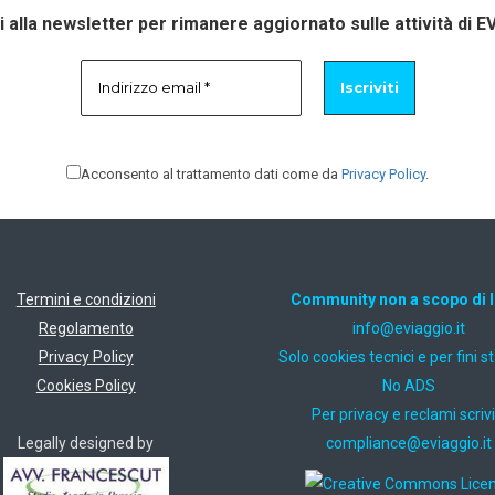
ti alla newsletter per rimanere aggiornato sulle attività di E
Acconsento al trattamento dati come da
Privacy Policy
.
Termini e condizioni
Community non a scopo di 
Regolamento
ti.oiggaive@ofni
Privacy Policy
Solo cookies tecnici e per fini st
Cookies Policy
No ADS
Per privacy e reclami scrivi
Legally designed by
ti.oiggaive@ecnailpmoc