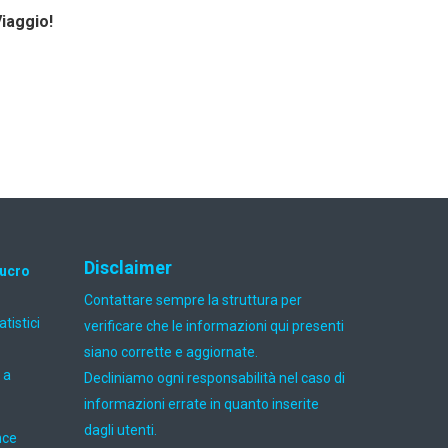
Viaggio!
Disclaimer
lucro
Contattare sempre la struttura per
atistici
verificare che le informazioni qui presenti
siano corrette e aggiornate.
 a
Decliniamo ogni responsabilità nel caso di
informazioni errate in quanto inserite
dagli utenti.