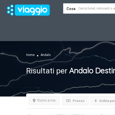
Cosa
Home
Andalo
Andalo
Desti
Risultati per
Vicino a me
Prezzo
Ordina pe