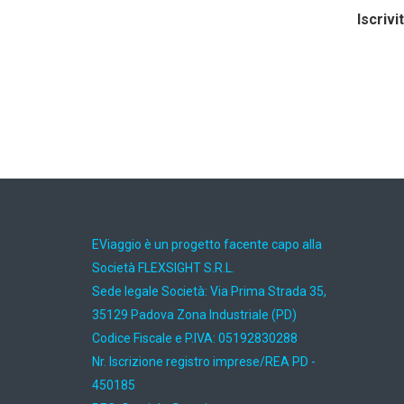
Iscrivi
EViaggio è un progetto facente capo alla
Società FLEXSIGHT S.R.L.
Sede legale Società: Via Prima Strada 35,
35129 Padova Zona Industriale (PD)
Codice Fiscale e P.IVA: 05192830288
Nr. Iscrizione registro imprese/REA PD -
450185