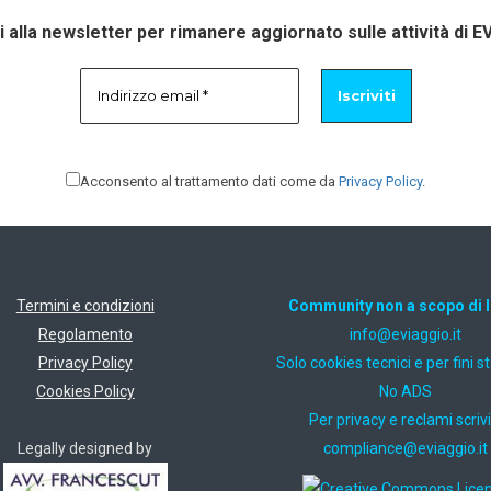
ti alla newsletter per rimanere aggiornato sulle attività di E
Acconsento al trattamento dati come da
Privacy Policy
.
Termini e condizioni
Community non a scopo di 
Regolamento
ti.oiggaive@ofni
Privacy Policy
Solo cookies tecnici e per fini st
Cookies Policy
No ADS
Per privacy e reclami scrivi
Legally designed by
ti.oiggaive@ecnailpmoc