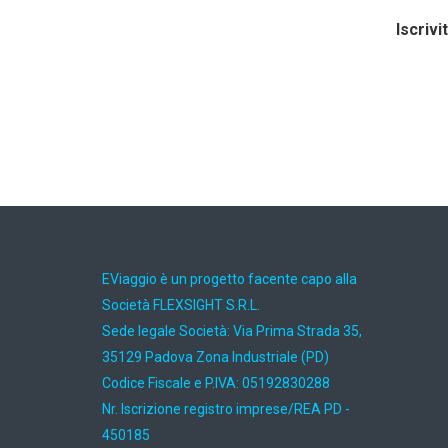
Iscrivi
EViaggio è un progetto facente capo alla
Società FLEXSIGHT S.R.L.
Sede legale Società: Via Prima Strada 35,
35129 Padova Zona Industriale (PD)
Codice Fiscale e P.IVA: 05192830288
Nr. Iscrizione registro imprese/REA PD -
450185