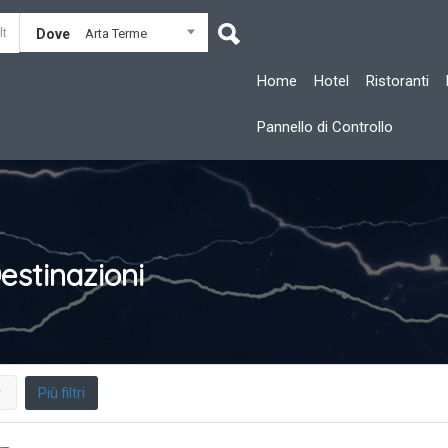
Dove
Arta Terme
Home
Hotel
Ristoranti
Pannello di Controllo
estinazioni
Più filtri
r