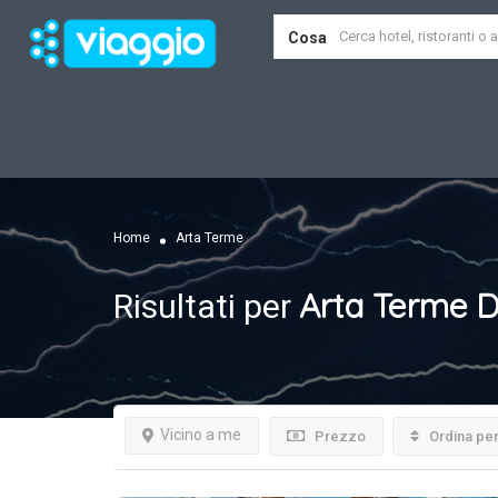
Cosa
Home
Arta Terme
Arta Terme
D
Risultati per
Vicino a me
Prezzo
Ordina pe