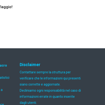
Viaggio!
Disclaimer
lucro
Contattare sempre la struttura per
atistici
verificare che le informazioni qui presenti
siano corrette e aggiornate.
 a
Decliniamo ogni responsabilità nel caso di
informazioni errate in quanto inserite
dagli utenti.