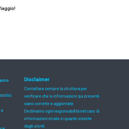
Viaggio!
Disclaimer
lucro
Contattare sempre la struttura per
atistici
verificare che le informazioni qui presenti
siano corrette e aggiornate.
 a
Decliniamo ogni responsabilità nel caso di
informazioni errate in quanto inserite
dagli utenti.